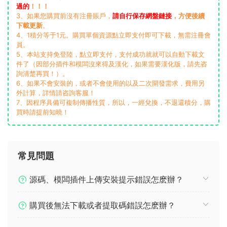
過的
！！！
3、如果您購買前沒有注冊賬戶，
請自行保存網盤鏈接
，方便後續
下載更新
。
4、1積分等于1元。購買單個資源點立即支付即可下載，無需注冊會
員。
5、本站支持免登陸，點立即支付，支付成功就就可以自動下載文
件了（因部分插件和模闆沒來得及漢化，如果需要漢化版，請先咨
詢清楚再買！）。
6、如果不會安裝的，或者不會使用的以及二次開發需求，費用另
外計算，詳情請咨詢客服！
7、因程序具備可複制傳播性質，所以，一經兌換，不退還積分，購
買時請提前知曉！
常見問題
源碼、模闆插件上傳安裝提示錯誤怎麽辦？
購買後無法下載或者提取碼錯誤怎麽辦？