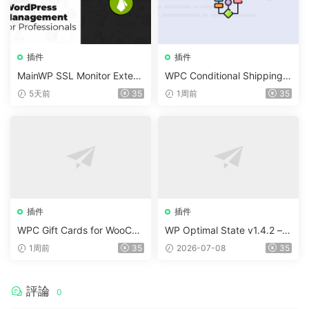
插件
插件
MainWP SSL Monitor Extens
WPC Conditional Shipping &
ion v5.2
Payments (Premium) v1.0.2
5天前
35
1周前
35
插件
插件
WPC Gift Cards for WooCo
WP Optimal State v1.4.2 –
mmerce (Premium) v1.0.2
WordPress 優化、清理和安
1周前
35
2026-07-08
35
全套件
評論
0