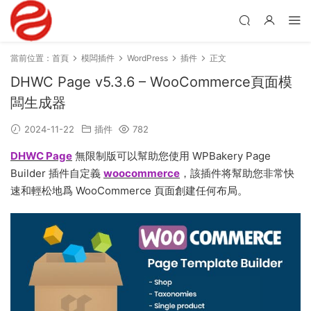
當前位置：
首頁
模闆插件
WordPress
插件
正文
DHWC Page v5.3.6 – WooCommerce頁面模
闆生成器
2024-11-22
插件
782
DHWC Page
無限制版可以幫助您使用 WPBakery Page
Builder 插件自定義
woocommerce
，該插件将幫助您非常快
速和輕松地爲 WooCommerce 頁面創建任何布局。