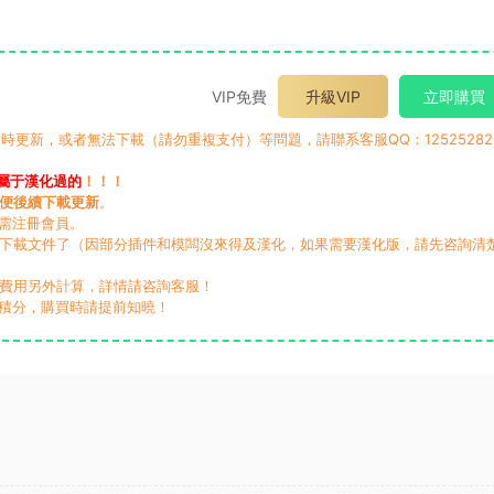
VIP免費
升級VIP
立即購買
時更新，或者無法下載（請勿重複支付）等問題，請聯系客服QQ：12525282
屬于漢化過的
！！！
便後續下載更新
。
無需注冊會員。
動下載文件了（因部分插件和模闆沒來得及漢化，如果需要漢化版，請先咨詢清
，費用另外計算，詳情請咨詢客服！
積分，購買時請提前知曉！