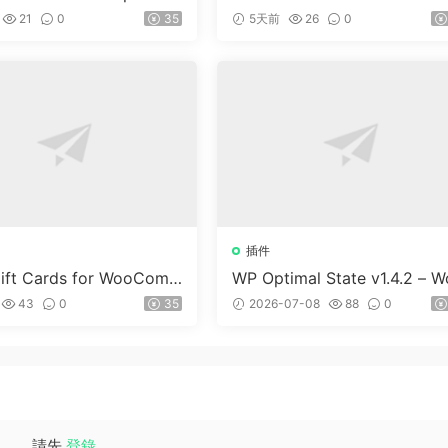
Commerce v1.3.2
n v5.2
21
0
35
5天前
26
0
插件
ft Cards for WooCom
WP Optimal State v1.4.2 – W
(Premium) v1.0.2
dPress 優化、清理和安全套
43
0
35
2026-07-08
88
0
請先
登錄