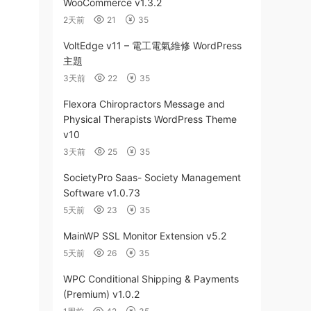
WooCommerce v1.3.2
2天前
21
35
VoltEdge v11 – 電工電氣維修 WordPress
主題
3天前
22
35
Flexora Chiropractors Message and
Physical Therapists WordPress Theme
v10
3天前
25
35
SocietyPro Saas- Society Management
Software v1.0.73
5天前
23
35
MainWP SSL Monitor Extension v5.2
5天前
26
35
WPC Conditional Shipping & Payments
(Premium) v1.0.2