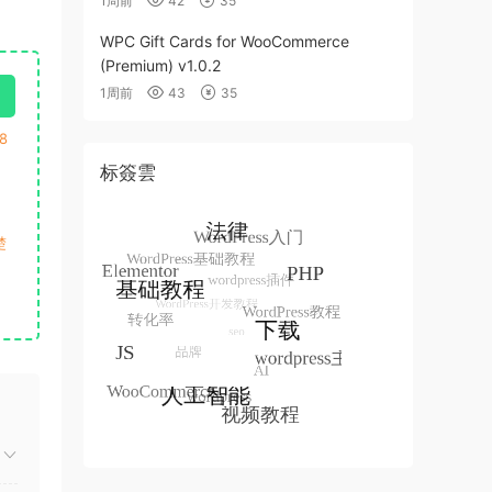
1周前
42
35
WPC Gift Cards for WooCommerce
(Premium) v1.0.2
1周前
43
35
8
标簽雲
楚