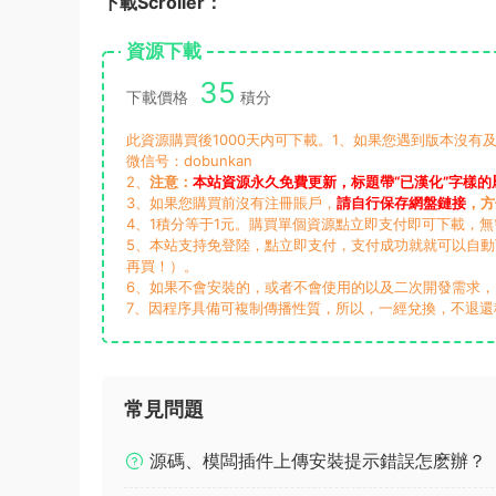
下載Scroller：
資源下載
35
下載價格
積分
此資源購買後1000天内可下載。1、如果您遇到版本沒有及
微信号：dobunkan
2、
注意：
本站資源永久免費更新，标題帶“已漢化”字樣的
3、如果您購買前沒有注冊賬戶，
請自行保存網盤鏈接
，方
4、1積分等于1元。購買單個資源點立即支付即可下載，
5、本站支持免登陸，點立即支付，支付成功就就可以自
再買！）。
6、如果不會安裝的，或者不會使用的以及二次開發需求
7、因程序具備可複制傳播性質，所以，一經兌換，不退還
常見問題
源碼、模闆插件上傳安裝提示錯誤怎麽辦？