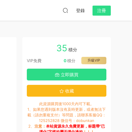
登錄
注冊
35
積分
VIP免費
0
積分
升級VIP
立即購買
收藏
此資源購買後1000天内可下載。
1、如果您遇到版本沒有及時更新，或者無法下
載（請勿重複支付）等問題，請聯系客服QQ：
125252828 微信号：dobunkan
2、
注意：
本站資源永久免費更新，标題帶“已
漢化”字樣的屬于漢化過的
！！！