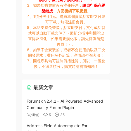
3、如果您購買前沒有注冊賬戶，
請自行保存網
盤鏈接
，方便後續下載更新
。
4、1積分等于1元。購買單個資源點立即支付即
可下載，無需注冊會員。
5、本站支持免登陸，點立即支付，支付成功就
就可以自動下載文件了（因部分插件和模闆沒
來得及漢化，如果需要漢化版，請先咨詢清楚
再買！）。
6、如果不會安裝的，或者不會使用的以及二次
開發需求，費用另外計算，詳情請咨詢客服！
7、因程序具備可複制傳播性質，所以，一經兌
換，不退還積分，購買時請提前知曉！
最新文章
Forumax v2.4.2 – AI Powered Advanced
Community Forum Plugin
3小時前
5
35
Address Field Autocomplete For