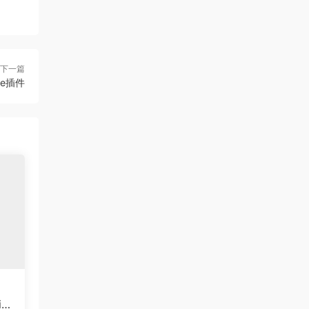
下一篇
rce插件
io