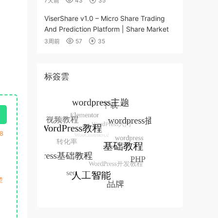
7天前
43
35
ViserShare v1.0 – Micro Share Trading
And Prediction Platform | Share Market
3周前
57
35
标簽雲
8
楚