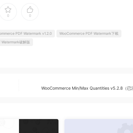
0
0
mmerce PDF Watermark v1.2.0
WooCommerce PDF Watermark下載
F Watermark破解版
WooCommerce Min/Max Quantities v5.2.8