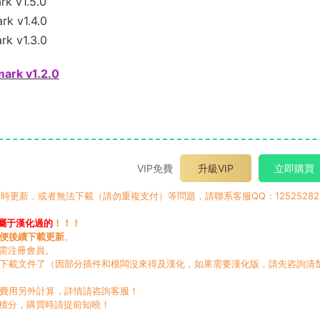
k v1.5.0
k v1.4.0
k v1.3.0
rk v1.2.0
VIP免費
升級VIP
立即購買
時更新，或者無法下載（請勿重複支付）等問題，請聯系客服QQ：12525282
屬于漢化過的
！！！
便後續下載更新
。
無需注冊會員。
動下載文件了（因部分插件和模闆沒來得及漢化，如果需要漢化版，請先咨詢清
，費用另外計算，詳情請咨詢客服！
積分，購買時請提前知曉！