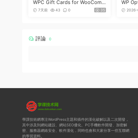
WPC Gift Cards for WooCom
WP Opt
merce (Premium) v1.0.2
dPre
7天前
43
0
35
2026-
評論
0
學課技術網專注WordPress主題和插件的漢化破解以及二次開發，
其中涉及到網站建設、網站SEO優化、PC手機軟件開發、加密解
密、服務器網絡安全、軟件漢化，同時也會和大家分享一些互聯網
的學習資料。