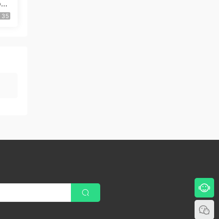
pp
35