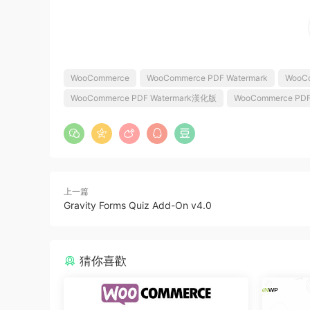
WooCommerce
WooCommerce PDF Watermark
WooCo
WooCommerce PDF Watermark漢化版
WooCommerce PD
上一篇
Gravity Forms Quiz Add-On v4.0
猜你喜歡