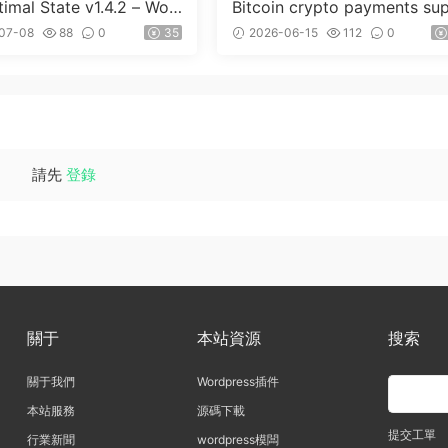
imal State v1.4.2 – Wor
Bitcoin crypto payments su
ss 優化、清理和安全套件
ort for CryptoPay v1.4.3
07-08
88
0
35
2026-06-15
112
0
請先
登錄
關于
本站資源
搜索
關于我們
Wordpress插件
本站服務
源碼下載
提交工單
行業新聞
wordpress模闆