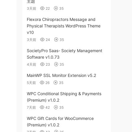
主題
3天前
22
35
Flexora Chiropractors Message and
Physical Therapists WordPress Theme
v10
3天前
24
35
SocietyPro Saas- Society Management
Software v1.0.73
4天前
23
35
MainWP SSL Monitor Extension v5.2
5天前
26
35
WPC Conditional Shipping & Payments
(Premium) v1.0.2
7天前
42
35
WPC Gift Cards for WooCommerce
(Premium) v1.0.2