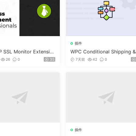
插件
 SSL Monitor Extensio
WPC Conditional Shipping &
ayments (Premium) v1.0.2
26
0
35
7天前
42
0
插件