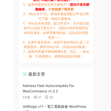
3、如果您購買前沒有注冊賬戶，
請自行保存網
盤鏈接
，方便後續下載更新
。
4、1積分等于1元。購買單個資源點立即支付即
可下載，無需注冊會員。
5、本站支持免登陸，點立即支付，支付成功就
就可以自動下載文件了（因部分插件和模闆沒
來得及漢化，如果需要漢化版，請先咨詢清楚
再買！）。
6、如果不會安裝的，或者不會使用的以及二次
開發需求，費用另外計算，詳情請咨詢客服！
7、因程序具備可複制傳播性質，所以，一經兌
換，不退還積分，購買時請提前知曉！
最新文章
Address Field Autocomplete For
WooCommerce v1.3.2
2天前
21
35
VoltEdge v11 – 電工電氣維修 WordPress