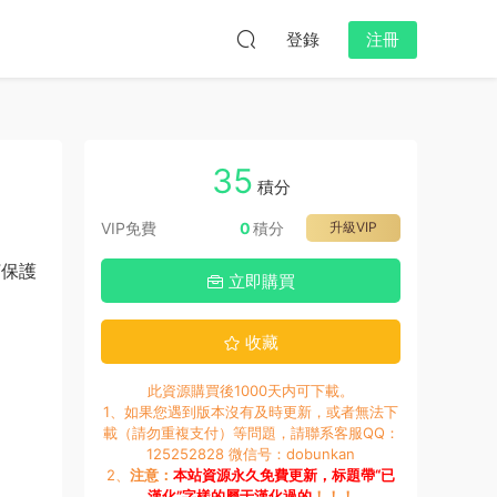
登錄
注冊
35
積分
VIP免費
0
積分
升級VIP
F保護
立即購買
收藏
此資源購買後1000天内可下載。
1、如果您遇到版本沒有及時更新，或者無法下
載（請勿重複支付）等問題，請聯系客服QQ：
125252828 微信号：dobunkan
2、
注意：
本站資源永久免費更新，标題帶“已
漢化”字樣的屬于漢化過的
！！！