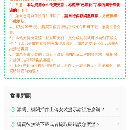
2、
注意：
本站資源永久免費更新，标題帶“已漢化”字樣的屬于漢化
過的
！！！
3、如果您購買前沒有注冊賬戶，
請自行保存網盤鏈接
，方便後續
下載更新
。
4、1積分等于1元。購買單個資源點立即支付即可下載，無需注冊會
員。
5、本站支持免登陸，點立即支付，支付成功就就可以自動下載文
件了（因部分插件和模闆沒來得及漢化，如果需要漢化版，請先咨
詢清楚再買！）。
6、如果不會安裝的，或者不會使用的以及二次開發需求，費用另
外計算，詳情請咨詢客服！
7、因程序具備可複制傳播性質，所以，一經兌換，不退還積分，購
買時請提前知曉！
常見問題
源碼、模闆插件上傳安裝提示錯誤怎麽辦？
購買後無法下載或者提取碼錯誤怎麽辦？