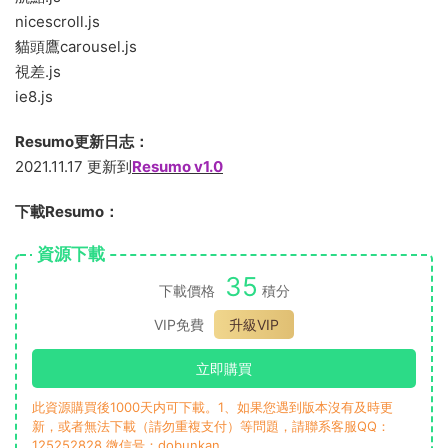
nicescroll.js
貓頭鷹carousel.js
視差.js
ie8.js
Resumo更新日志：
2021.11.17 更新到
Resumo v1.0
下載Resumo：
資源下載
35
下載價格
積分
VIP免費
升級VIP
立即購買
此資源購買後1000天内可下載。1、如果您遇到版本沒有及時更
新，或者無法下載（請勿重複支付）等問題，請聯系客服QQ：
125252828 微信号：dobunkan