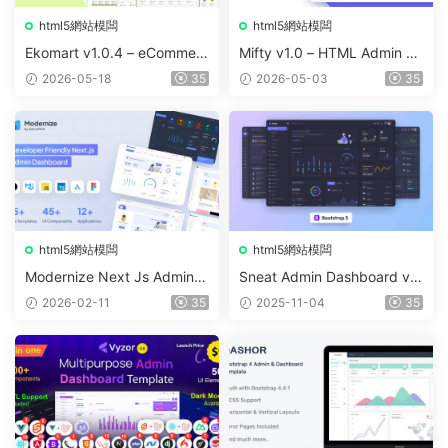
html5網站模闆
html5網站模闆
Ekomart v1.0.4 – eCommerc
Mifty v1.0 – HTML Admin &
e React NextJS Template +
Dashboard Template
2026-05-18
35
2026-05-03
35
Admin Dashboard
html5網站模闆
html5網站模闆
Modernize Next Js Admin D
Sneat Admin Dashboard v3.
ashboard v11.0.0
0.0 – HTML Bootstrap 5
2026-02-11
35
2025-11-04
35