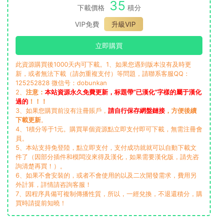
35
下載價格
積分
VIP免費
升級VIP
立即購買
此資源購買後1000天内可下載。1、如果您遇到版本沒有及時更
新，或者無法下載（請勿重複支付）等問題，請聯系客服QQ：
125252828 微信号：dobunkan
2、
注意：
本站資源永久免費更新，标題帶“已漢化”字樣的屬于漢化
過的
！！！
3、如果您購買前沒有注冊賬戶，
請自行保存網盤鏈接
，方便後續
下載更新
。
4、1積分等于1元。購買單個資源點立即支付即可下載，無需注冊會
員。
5、本站支持免登陸，點立即支付，支付成功就就可以自動下載文
件了（因部分插件和模闆沒來得及漢化，如果需要漢化版，請先咨
詢清楚再買！）。
6、如果不會安裝的，或者不會使用的以及二次開發需求，費用另
外計算，詳情請咨詢客服！
7、因程序具備可複制傳播性質，所以，一經兌換，不退還積分，購
買時請提前知曉！