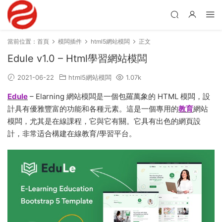
當前位置：
首頁
模闆插件
html5網站模闆
正文
Edule v1.0 – Html學習網站模闆
2021-06-22
html5網站模闆
1.07k
Edule
– Elarning 網站模闆是一個包羅萬象的 HTML 模闆，設
計具有優雅豐富的功能和各種元素。這是一個專用的
教育
網站
模闆，尤其是在線課程，它與它有關。它具有出色的網頁設
計，非常适合構建在線教育/學習平台。