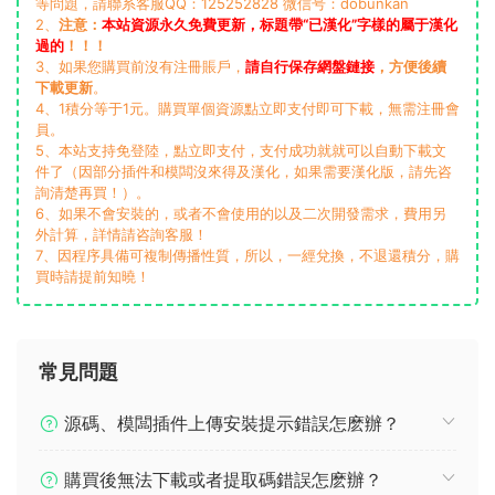
等問題，請聯系客服QQ：125252828 微信号：dobunkan
2、
注意：
本站資源永久免費更新，标題帶“已漢化”字樣的屬于漢化
過的
！！！
3、如果您購買前沒有注冊賬戶，
請自行保存網盤鏈接
，方便後續
下載更新
。
4、1積分等于1元。購買單個資源點立即支付即可下載，無需注冊會
員。
5、本站支持免登陸，點立即支付，支付成功就就可以自動下載文
件了（因部分插件和模闆沒來得及漢化，如果需要漢化版，請先咨
詢清楚再買！）。
6、如果不會安裝的，或者不會使用的以及二次開發需求，費用另
外計算，詳情請咨詢客服！
7、因程序具備可複制傳播性質，所以，一經兌換，不退還積分，購
買時請提前知曉！
常見問題
源碼、模闆插件上傳安裝提示錯誤怎麽辦？
購買後無法下載或者提取碼錯誤怎麽辦？