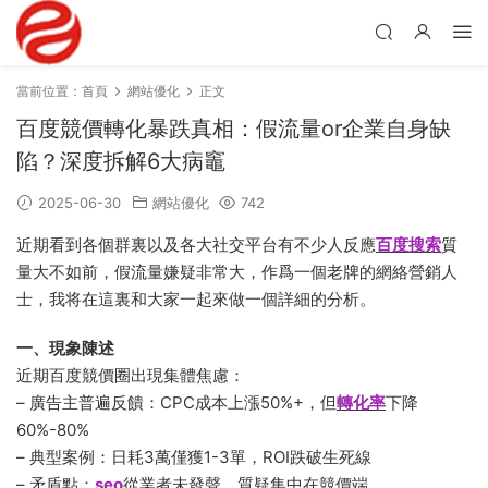
當前位置：
首頁
網站優化
正文
百度競價轉化暴跌真相：假流量or企業自身缺
陷？深度拆解6大病竈
2025-06-30
網站優化
742
近期看到各個群裏以及各大社交平台有不少人反應
百度搜索
質
量大不如前，假流量嫌疑非常大，作爲一個老牌的網絡營銷人
士，我将在這裏和大家一起來做一個詳細的分析。
一、現象陳述
近期百度競價圈出現集體焦慮：
– 廣告主普遍反饋：CPC成本上漲50%+，但
轉化率
下降
60%-80%
– 典型案例：日耗3萬僅獲1-3單，ROI跌破生死線
– 矛盾點：
seo
從業者未發聲，質疑集中在競價端