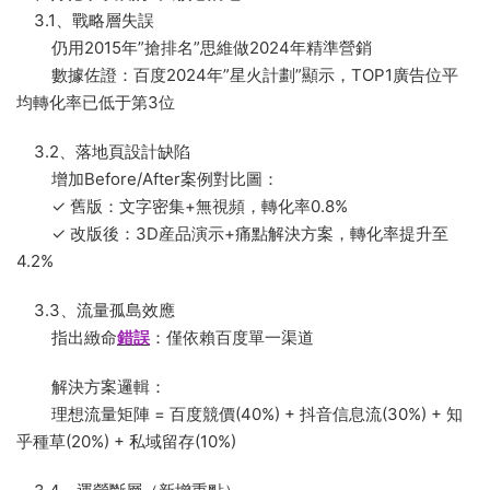
3.1、戰略層失誤
仍用2015年”搶排名”思維做2024年精準營銷
數據佐證：百度2024年”星火計劃”顯示，TOP1廣告位平
均轉化率已低于第3位
3.2、落地頁設計缺陷
增加Before/After案例對比圖：
✓ 舊版：文字密集+無視頻，轉化率0.8%
✓ 改版後：3D産品演示+痛點解決方案，轉化率提升至
4.2%
3.3、流量孤島效應
指出緻命
錯誤
：僅依賴百度單一渠道
解決方案邏輯：
理想流量矩陣 = 百度競價(40%) + 抖音信息流(30%) + 知
乎種草(20%) + 私域留存(10%)