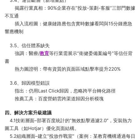
3.4、運營斷層（新增重點）
揭露行業真相：90%企業存在”投放-策劃-客服”三部門數據
不互通
插入流程圖：健康鏈路應包含實時數據看闆與15分鍾應急
響應機制
3.5、信任體系缺失
強調：醫療/
教育
等行業需展示”衛健委備案編号”等信任背
書
熱力圖證明：帶有資質的頁面區域點擊率提升220%
3.6、歸因模型錯誤
指出：仍用Last Click歸因，忽略跨平台轉化路徑
推薦工具：百度營銷雲跨渠道歸因分析模塊
四、解決方案升級建議
4.1技術層面–部署百度統計的”無效點擊過濾2.0″，安裝熱力
圖工具（如Hotjar）優化頁面結構。
5.2組織層面–建立”投放作戰室”（案例：某教育機構通過每日