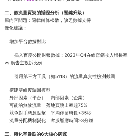
二、假流量質疑的辯證分析（關鍵升級）
原内容問題：邏輯鏈條松散，缺乏數據支撐
優化建議：
增加平台數據對比
插入百度公開财報數據：2023年Q4在線營銷收入增長率
vs 廣告主投訴比例
引用第三方工具（如5118）的流量真實性檢測截圖
構建雙維度歸因模型
外部因素（平台） 内部因素（企業）
可能的無效流量 落地頁跳出率超75%
競争對手惡意點擊 平均停留時長<35秒
流量分配機制變化 客服響應時間>3分鍾
三、轉化率暴跌的6大核心病竈