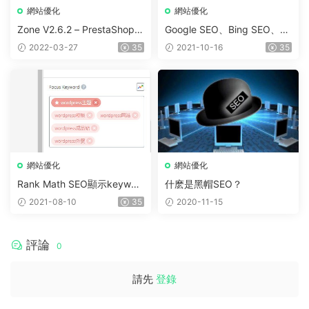
網站優化
網站優化
Zone V2.6.2 – PrestaShop
Google SEO、Bing SEO、Ya
超市網店模闆
hoo SEO的區别在哪裏？
2022-03-27
35
2021-10-16
35
網站優化
網站優化
Rank Math SEO顯示keywor
什麽是黑帽SEO？
ds meta關鍵詞字段信息的方
2021-08-10
35
2020-11-15
法
評論
0
請先
登錄