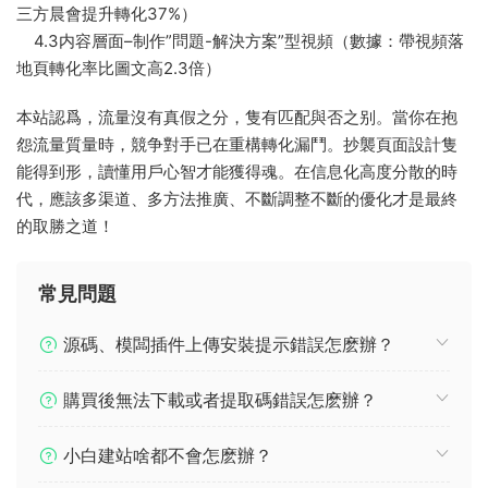
三方晨會提升轉化37%）
4.3内容層面–制作”問題-解決方案”型視頻（數據：帶視頻落
地頁轉化率比圖文高2.3倍）
本站認爲，流量沒有真假之分，隻有匹配與否之别。當你在抱
怨流量質量時，競争對手已在重構轉化漏鬥。抄襲頁面設計隻
能得到形，讀懂用戶心智才能獲得魂。在信息化高度分散的時
代，應該多渠道、多方法推廣、不斷調整不斷的優化才是最終
的取勝之道！
常見問題
源碼、模闆插件上傳安裝提示錯誤怎麽辦？
購買後無法下載或者提取碼錯誤怎麽辦？
小白建站啥都不會怎麽辦？