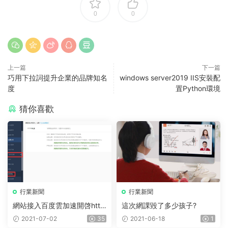
0
0
上一篇
下一篇
巧用下拉詞提升企業的品牌知名
windows server2019 IIS安裝配
度
置Python環境
猜你喜歡
行業新聞
行業新聞
網站接入百度雲加速開啓http
這次網課毀了多少孩子?
s教程
2021-07-02
35
2021-06-18
1