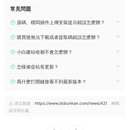
常見問題
源碼、模闆插件上傳安裝提示錯誤怎麽辦？
購買後無法下載或者提取碼錯誤怎麽辦？
小白建站啥都不會怎麽辦？
怎樣催促站長更新？
爲什麽打開鏈接看不到最新版本？
原文鏈接：
https://www.dobunkan.com/news/421
，轉載
請注明出處。