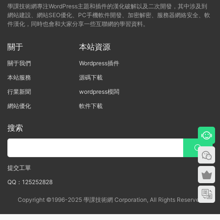
學課技術網專注WordPress主題和插件的漢化破解以及二次開發，其中涉及到
網站建設、網站SEO優化、PC手機軟件開發、加密解密、服務器網絡安全、軟
件漢化，同時也會和大家分享一些互聯網的學習資料。
關于
本站資源
關于我們
Wordpress插件
本站服務
源碼下載
行業新聞
wordpress模闆
網站優化
軟件下載
搜索
提交工單
QQ：125252828
Copyright ©1996-2025 學課技術網 Corporation, All Rights Reserved