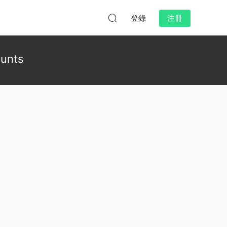
登錄
注冊
unts