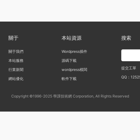
關于
本站資源
搜索
關于我們
Wordpress插件
本站服務
源碼下載
提交工單
行業新聞
wordpress模闆
QQ：1252
網站優化
軟件下載
Copyright ©1996-2025 學課技術網 Corporation, All Rights Reserved