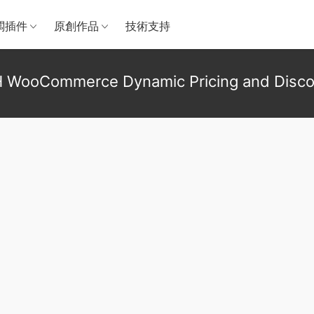
闆插件
原創作品
技術支持
H WooCommerce Dynamic Pricing and Disco