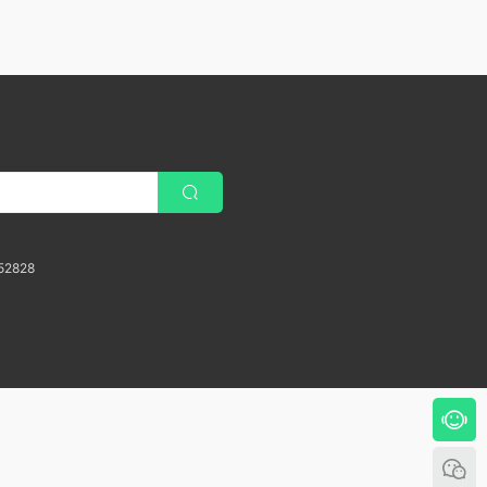
52828