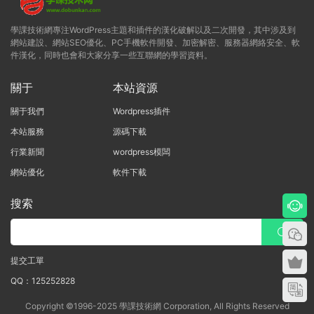
學課技術網專注WordPress主題和插件的漢化破解以及二次開發，其中涉及到
網站建設、網站SEO優化、PC手機軟件開發、加密解密、服務器網絡安全、軟
件漢化，同時也會和大家分享一些互聯網的學習資料。
關于
本站資源
關于我們
Wordpress插件
本站服務
源碼下載
行業新聞
wordpress模闆
網站優化
軟件下載
搜索
提交工單
QQ：125252828
Copyright ©1996-2025 學課技術網 Corporation, All Rights Reserved