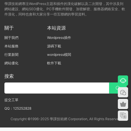
學課技術網專注WordPress主題和插件的漢化破解以及二次開發，其中涉及到
網站建設、網站SEO優化、PC手機軟件開發、加密解密、服務器網絡安全、軟
件漢化，同時也會和大家分享一些互聯網的學習資料。
關于
本站資源
關于我們
Wordpress插件
本站服務
源碼下載
行業新聞
wordpress模闆
網站優化
軟件下載
搜索
提交工單
QQ：125252828
Copyright ©1996-2025 學課技術網 Corporation, All Rights Reserved