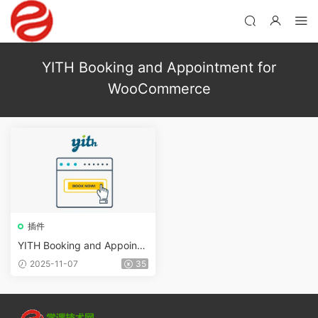
YITH Booking and Appointment for
WooCommerce
插件
YITH Booking and Appoint
ment for WooCommerce Pre
2025-11-07
35
mium v5.27.0無限制版