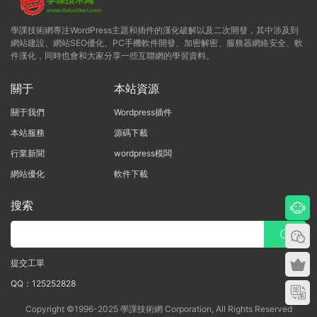
學課技術網專注WordPress主題和插件的漢化破解以及二次開發，其中涉及到
網站建設、網站SEO優化、PC手機軟件開發、加密解密、服務器網絡安全、軟
件漢化，同時也會和大家分享一些互聯網的學習資料。
關于
本站資源
關于我們
Wordpress插件
本站服務
源碼下載
行業新聞
wordpress模闆
網站優化
軟件下載
搜索
提交工單
QQ：125252828
Copyright ©1996-2025 學課技術網 Corporation, All Rights Reserved