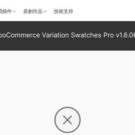
闆插件
原創作品
技術支持
ooCommerce Variation Swatches Pro v1.6