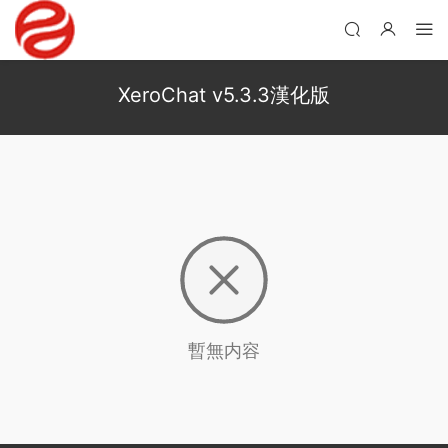
XeroChat v5.3.3漢化版
暫無内容