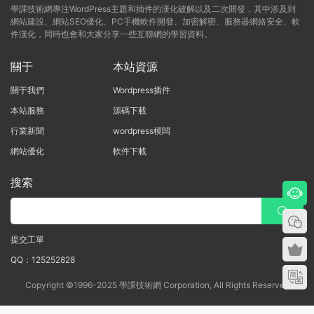
學課技術網專注WordPress主題和插件的漢化破解以及二次開發，其中涉及到
網站建設、網站SEO優化、PC手機軟件開發、加密解密、服務器網絡安全、軟
件漢化，同時也會和大家分享一些互聯網的學習資料。
關于
本站資源
關于我們
Wordpress插件
本站服務
源碼下載
行業新聞
wordpress模闆
網站優化
軟件下載
搜索
提交工單
QQ：125252828
Copyright ©1996-2025 學課技術網 Corporation, All Rights Reserved