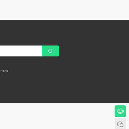
52828