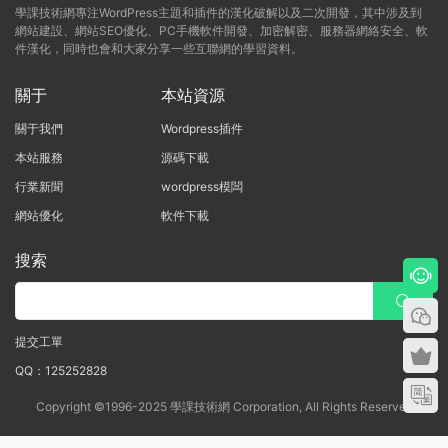
學課技術網專注WordPress主題和插件的漢化破解以及二次開發，其中涉及到
網站建設、網站SEO優化、PC手機軟件開發、加密解密、服務器網絡安全、軟
件漢化，同時也會和大家分享一些互聯網的學習資料。
關于
本站資源
關于我們
Wordpress插件
本站服務
源碼下載
行業新聞
wordpress模闆
網站優化
軟件下載
搜索
提交工單
QQ：125252828
Copyright ©1996-2025 學課技術網 Corporation, All Rights Reserved