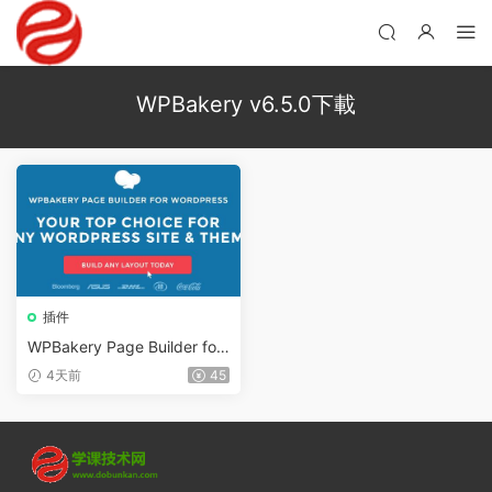
WPBakery v6.5.0下載
插件
WPBakery Page Builder for
WordPress v9.0.1無限制版
4天前
45
（已漢化） – WordPress頁面
可視化編輯器插件