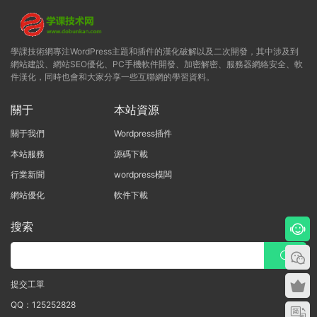
學課技術網專注WordPress主題和插件的漢化破解以及二次開發，其中涉及到
網站建設、網站SEO優化、PC手機軟件開發、加密解密、服務器網絡安全、軟
件漢化，同時也會和大家分享一些互聯網的學習資料。
關于
本站資源
關于我們
Wordpress插件
本站服務
源碼下載
行業新聞
wordpress模闆
網站優化
軟件下載
搜索
提交工單
QQ：125252828