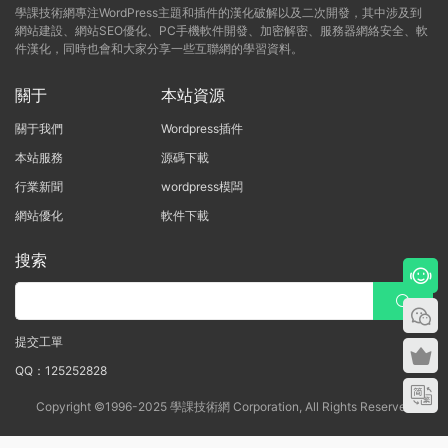
學課技術網專注WordPress主題和插件的漢化破解以及二次開發，其中涉及到
網站建設、網站SEO優化、PC手機軟件開發、加密解密、服務器網絡安全、軟
件漢化，同時也會和大家分享一些互聯網的學習資料。
關于
本站資源
關于我們
Wordpress插件
本站服務
源碼下載
行業新聞
wordpress模闆
網站優化
軟件下載
搜索
提交工單
QQ：125252828
Copyright ©1996-2025 學課技術網 Corporation, All Rights Reserved