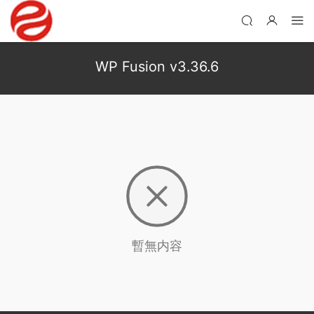
WP Fusion v3.36.6
暫無内容