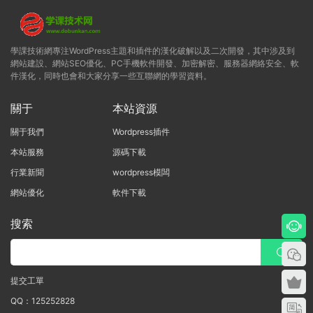
學課技術網專注WordPress主題和插件的漢化破解以及二次開發，其中涉及到
網站建設、網站SEO優化、PC手機軟件開發、加密解密、服務器網絡安全、軟
件漢化，同時也會和大家分享一些互聯網的學習資料。
關于
本站資源
關于我們
Wordpress插件
本站服務
源碼下載
行業新聞
wordpress模闆
網站優化
軟件下載
搜索
提交工單
QQ：125252828