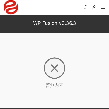
WP Fusion v3.36.3
暫無内容