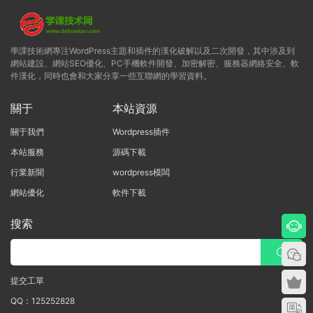
學課技術網專注WordPress主題和插件的漢化破解以及二次開發，其中涉及到
網站建設、網站SEO優化、PC手機軟件開發、加密解密、服務器網絡安全、軟
件漢化，同時也會和大家分享一些互聯網的學習資料。
關于
本站資源
關于我們
Wordpress插件
本站服務
源碼下載
行業新聞
wordpress模闆
網站優化
軟件下載
搜索
提交工單
QQ：125252828