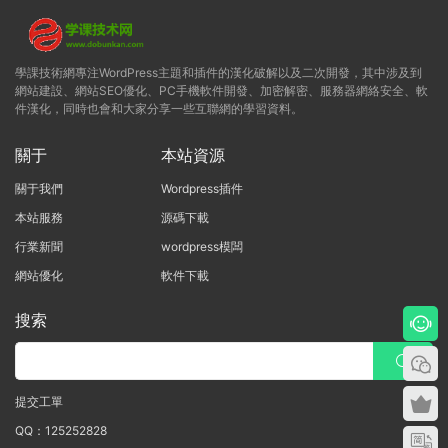
學課技術網專注WordPress主題和插件的漢化破解以及二次開發，其中涉及到
網站建設、網站SEO優化、PC手機軟件開發、加密解密、服務器網絡安全、軟
件漢化，同時也會和大家分享一些互聯網的學習資料。
關于
本站資源
關于我們
Wordpress插件
本站服務
源碼下載
行業新聞
wordpress模闆
網站優化
軟件下載
搜索
提交工單
QQ：125252828