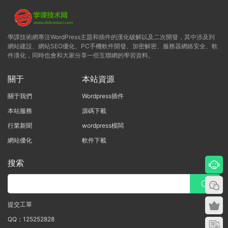
學課技術網專注WordPress主題和插件的漢化破解以及二次開發，其中涉及到
網站建設、網站SEO優化、PC手機軟件開發、加密解密、服務器網絡安全、軟
件漢化，同時也會和大家分享一些互聯網的學習資料。
關于
本站資源
關于我們
Wordpress插件
本站服務
源碼下載
行業新聞
wordpress模闆
網站優化
軟件下載
搜索
提交工單
QQ：125252828