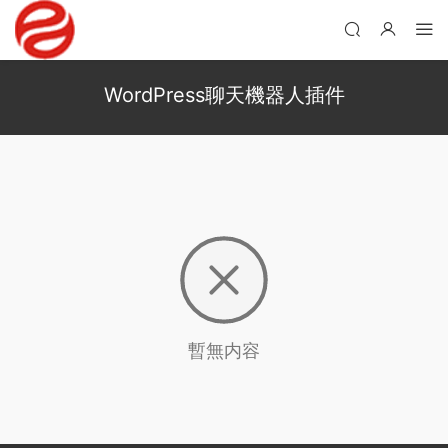
WordPress聊天機器人插件
暫無内容