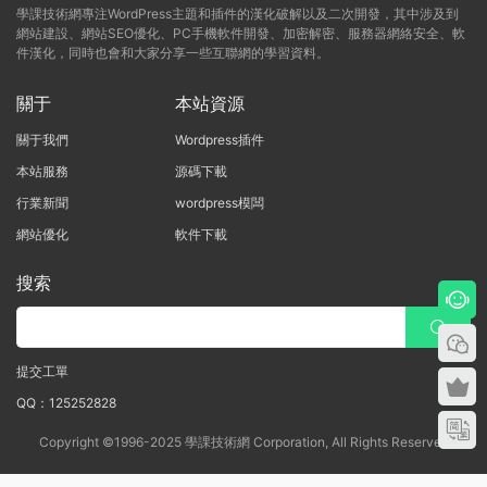
學課技術網專注WordPress主題和插件的漢化破解以及二次開發，其中涉及到
網站建設、網站SEO優化、PC手機軟件開發、加密解密、服務器網絡安全、軟
件漢化，同時也會和大家分享一些互聯網的學習資料。
關于
本站資源
關于我們
Wordpress插件
本站服務
源碼下載
行業新聞
wordpress模闆
網站優化
軟件下載
搜索
提交工單
QQ：125252828
Copyright ©1996-2025 學課技術網 Corporation, All Rights Reserved