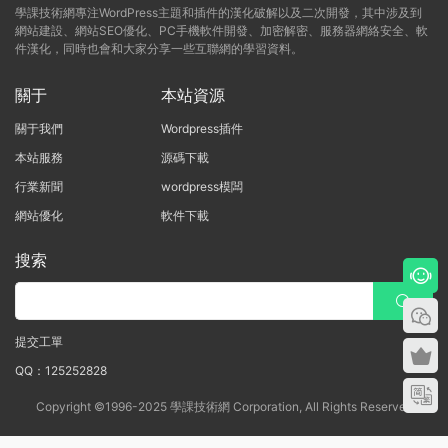
學課技術網專注WordPress主題和插件的漢化破解以及二次開發，其中涉及到
網站建設、網站SEO優化、PC手機軟件開發、加密解密、服務器網絡安全、軟
件漢化，同時也會和大家分享一些互聯網的學習資料。
關于
本站資源
關于我們
Wordpress插件
本站服務
源碼下載
行業新聞
wordpress模闆
網站優化
軟件下載
搜索
提交工單
QQ：125252828
Copyright ©1996-2025 學課技術網 Corporation, All Rights Reserved