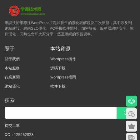
學課技術網專注WordPress主題和插件的漢化破解以及二次開發，其中涉及到
網站建設、網站SEO優化、PC手機軟件開發、加密解密、服務器網絡安全、軟
件漢化，同時也會和大家分享一些互聯網的學習資料。
關于
本站資源
關于我們
Wordpress插件
本站服務
源碼下載
行業新聞
wordpress模闆
網站優化
軟件下載
搜索
提交工單
QQ：125252828