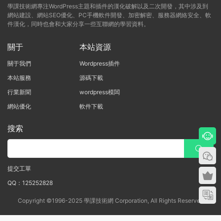
學課技術網專注WordPress主題和插件的漢化破解以及二次開發，其中涉及到
網站建設、網站SEO優化、PC手機軟件開發、加密解密、服務器網絡安全、軟
件漢化，同時也會和大家分享一些互聯網的學習資料。
關于
本站資源
關于我們
Wordpress插件
本站服務
源碼下載
行業新聞
wordpress模闆
網站優化
軟件下載
搜索
提交工單
QQ：125252828
Copyright ©1996-2025 學課技術網 Corporation, All Rights Reserved