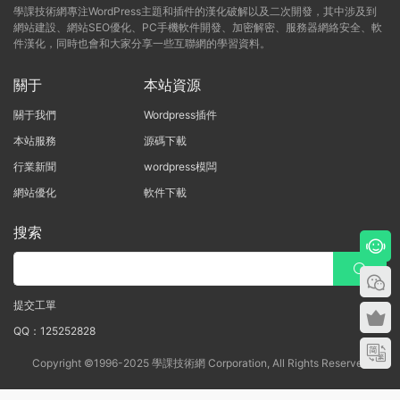
學課技術網專注WordPress主題和插件的漢化破解以及二次開發，其中涉及到
網站建設、網站SEO優化、PC手機軟件開發、加密解密、服務器網絡安全、軟
件漢化，同時也會和大家分享一些互聯網的學習資料。
關于
本站資源
關于我們
Wordpress插件
本站服務
源碼下載
行業新聞
wordpress模闆
網站優化
軟件下載
搜索
提交工單
QQ：125252828
Copyright ©1996-2025 學課技術網 Corporation, All Rights Reserved