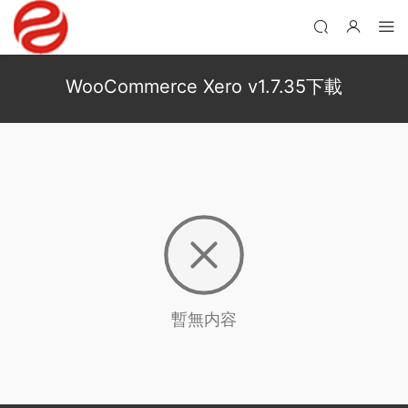
WooCommerce Xero v1.7.35下載
暫無内容