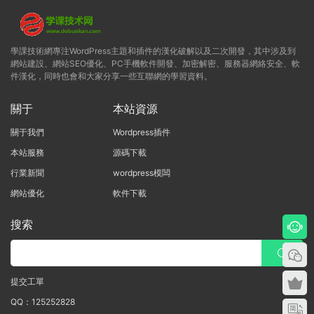
學課技術網專注WordPress主題和插件的漢化破解以及二次開發，其中涉及到
網站建設、網站SEO優化、PC手機軟件開發、加密解密、服務器網絡安全、軟
件漢化，同時也會和大家分享一些互聯網的學習資料。
關于
本站資源
關于我們
Wordpress插件
本站服務
源碼下載
行業新聞
wordpress模闆
網站優化
軟件下載
搜索
提交工單
QQ：125252828