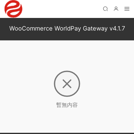
WooCommerce WorldPay Gateway v4.1.7
暫無内容