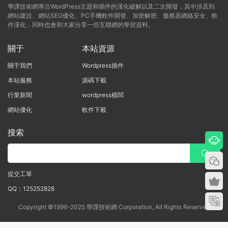
學課技術網專注WordPress主題和插件的漢化破解以及二次開發，其中涉及到
網站建設、網站SEO優化、PC手機軟件開發、加密解密、服務器網絡安全、軟
件漢化，同時也會和大家分享一些互聯網的學習資料。
關于
本站資源
關于我們
Wordpress插件
本站服務
源碼下載
行業新聞
wordpress模闆
網站優化
軟件下載
搜索
提交工單
QQ：125252828
Copyright ©1996-2025 學課技術網 Corporation, All Rights Reserved