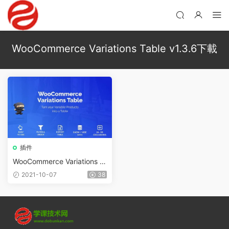
WooCommerce Variations Table v1.3.6下載
插件
WooCommerce Variations T
able v1.3.9（已漢化）
2021-10-07
38