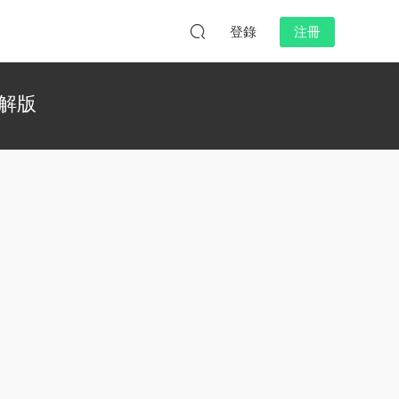
登錄
注冊
7破解版