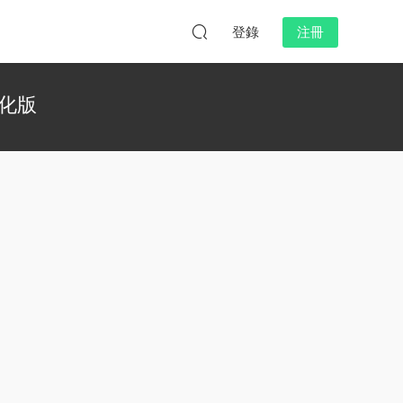
登錄
注冊
6漢化版