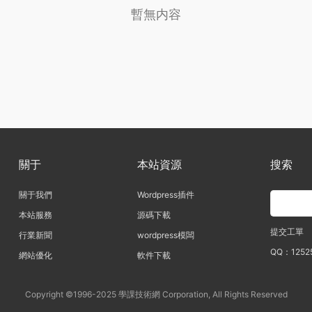
暫無内容
關于
本站資源
搜索
關于我們
Wordpress插件
本站服務
源碼下載
提交工單
行業新聞
wordpress模闆
QQ：1252
網站優化
軟件下載
Copyright ©1996-2025 學課技術網 Corporation, All Rights Reserved