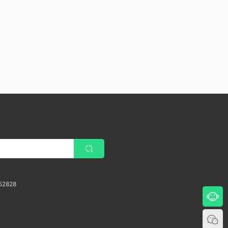
52828