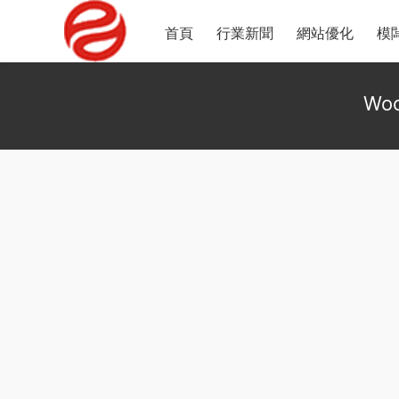
首頁
行業新聞
網站優化
模
Woo