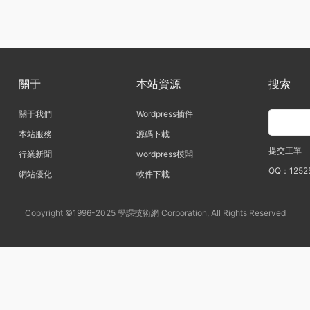
關于
本站資源
搜索
關于我們
Wordpress插件
本站服務
源碼下載
提交工單
行業新聞
wordpress模闆
QQ：1252
網站優化
軟件下載
Copyright ©1996-2025 學課技術網 Corporation, All Rights Reserved