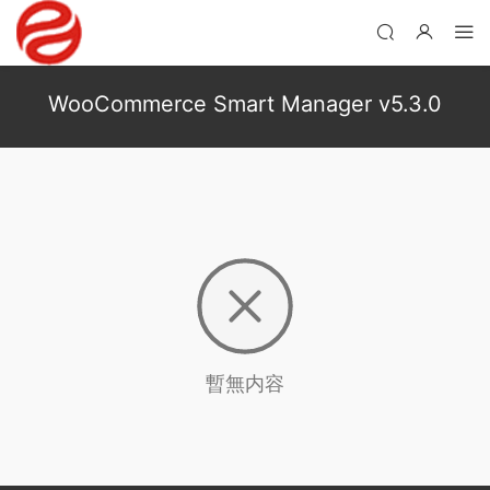
WooCommerce Smart Manager v5.3.0
暫無内容