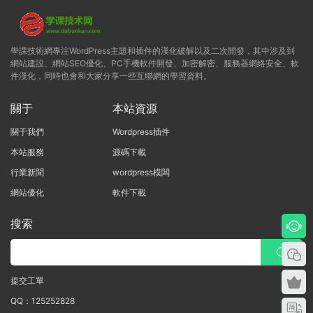
學課技術網專注WordPress主題和插件的漢化破解以及二次開發，其中涉及到
網站建設、網站SEO優化、PC手機軟件開發、加密解密、服務器網絡安全、軟
件漢化，同時也會和大家分享一些互聯網的學習資料。
關于
本站資源
關于我們
Wordpress插件
本站服務
源碼下載
行業新聞
wordpress模闆
網站優化
軟件下載
搜索
提交工單
QQ：125252828