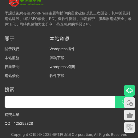
學課技術網專注WordPress主題和插件的漢化破解以及二次開發，其中涉及到
網站建設、網站SEO優化、PC手機軟件開發、加密解密、服務器網絡安全、軟
件漢化，同時也會和大家分享一些互聯網的學習資料。
關于
本站資源
關于我們
Wordpress插件
本站服務
源碼下載
行業新聞
wordpress模闆
網站優化
軟件下載
搜索
提交工單
QQ：125252828
Copyright ©1996-2025 學課技術網 Corporation, All Rights Reserved