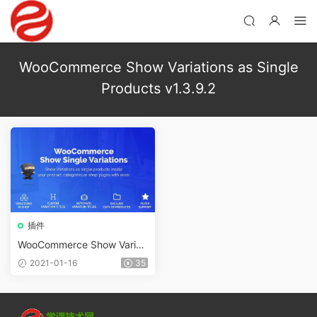
WooCommerce Show Variations as Single
Products v1.3.9.2
插件
WooCommerce Show Variati
ons as Single Products v1.3.
2021-01-16
35
9.2