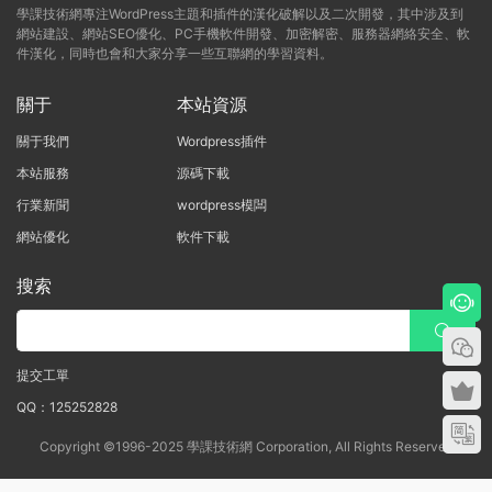
學課技術網專注WordPress主題和插件的漢化破解以及二次開發，其中涉及到
網站建設、網站SEO優化、PC手機軟件開發、加密解密、服務器網絡安全、軟
件漢化，同時也會和大家分享一些互聯網的學習資料。
關于
本站資源
關于我們
Wordpress插件
本站服務
源碼下載
行業新聞
wordpress模闆
網站優化
軟件下載
搜索
提交工單
QQ：125252828
Copyright ©1996-2025 學課技術網 Corporation, All Rights Reserved