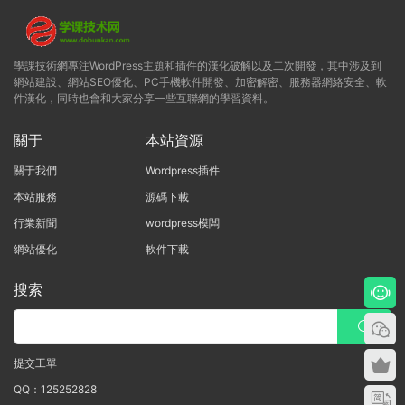
學課技術網專注WordPress主題和插件的漢化破解以及二次開發，其中涉及到
網站建設、網站SEO優化、PC手機軟件開發、加密解密、服務器網絡安全、軟
件漢化，同時也會和大家分享一些互聯網的學習資料。
關于
本站資源
關于我們
Wordpress插件
本站服務
源碼下載
行業新聞
wordpress模闆
網站優化
軟件下載
搜索
提交工單
QQ：125252828