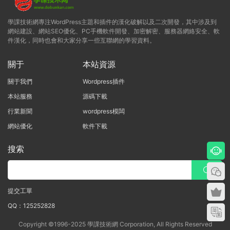
學課技術網專注WordPress主題和插件的漢化破解以及二次開發，其中涉及到
網站建設、網站SEO優化、PC手機軟件開發、加密解密、服務器網絡安全、軟
件漢化，同時也會和大家分享一些互聯網的學習資料。
關于
本站資源
關于我們
Wordpress插件
本站服務
源碼下載
行業新聞
wordpress模闆
網站優化
軟件下載
搜索
提交工單
QQ：125252828
Copyright ©1996-2025 學課技術網 Corporation, All Rights Reserved