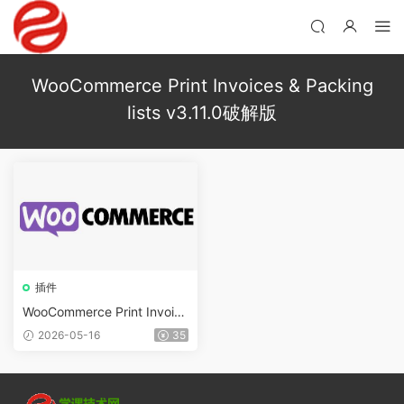
WooCommerce Print Invoices & Packing
lists v3.11.0破解版
插件
WooCommerce Print Invoice
s & Packing lists v3.15.0
2026-05-16
35