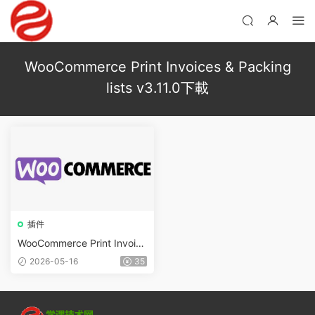
WooCommerce Print Invoices & Packing
lists v3.11.0下載
插件
WooCommerce Print Invoice
s & Packing lists v3.15.0
2026-05-16
35