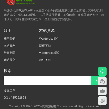
學課技術網專注WordPress主題和插件的漢化破解以及二次開發，其中涉及到
網站建設、網站SEO優化、PC手機軟件開發、加密解密、服務器網絡安全、軟
件漢化，同時也會和大家分享一些互聯網的學習資料。
關于
本站資源
關于我們
Wordpress插件
本站服務
源碼下載
行業新聞
wordpress模闆
網站優化
軟件下載
搜索
提交工單
QQ：125252828
Copyright ©1996-2025 學課技術網 Corporation, All Rights Reserved