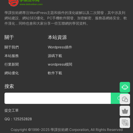
學課技術網專注WordPress主題和插件的漢化破解以及二次開發，其中涉及到
網站建設、網站SEO優化、PC手機軟件開發、加密解密、服務器網絡安全、軟
件漢化，同時也會和大家分享一些互聯網的學習資料。
關于
本站資源
關于我們
Wordpress插件
本站服務
源碼下載
行業新聞
wordpress模闆
網站優化
軟件下載
搜索
提交工單
QQ：125252828
Copyright ©1996-2025 學課技術網 Corporation, All Rights Reserved