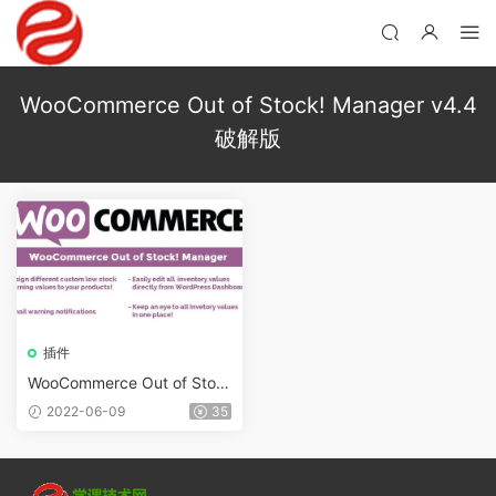
WooCommerce Out of Stock! Manager v4.4
破解版
插件
WooCommerce Out of Stoc
k! Manager v4.7
2022-06-09
35