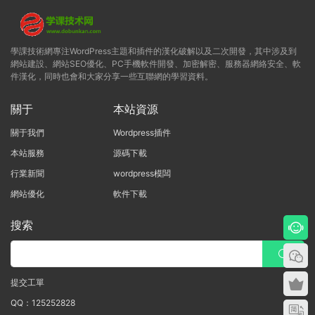
學課技術網專注WordPress主題和插件的漢化破解以及二次開發，其中涉及到
網站建設、網站SEO優化、PC手機軟件開發、加密解密、服務器網絡安全、軟
件漢化，同時也會和大家分享一些互聯網的學習資料。
關于
本站資源
關于我們
Wordpress插件
本站服務
源碼下載
行業新聞
wordpress模闆
網站優化
軟件下載
搜索
提交工單
QQ：125252828