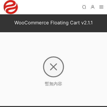
WooCommerce Floating Cart v2.1.1
暫無内容