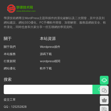
學課技術網專注WordPress主題和插件的漢化破解以及二次開發，其中涉及到
網站建設、網站SEO優化、PC手機軟件開發、加密解密、服務器網絡安全、軟
件漢化，同時也會和大家分享一些互聯網的學習資料。
關于
本站資源
關于我們
Wordpress插件
本站服務
源碼下載
行業新聞
wordpress模闆
網站優化
軟件下載
搜索
提交工單
QQ：125252828