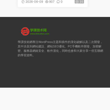
ter Widget v2.2.10
2026-06-09
907
0
35
學課技術網專注WordPress主題和插件的漢化破解以及二次開發，
其中涉及到網站建設、網站SEO優化、PC手機軟件開發、加密解
密、服務器網絡安全、軟件漢化，同時也會和大家分享一些互聯網
的學習資料。