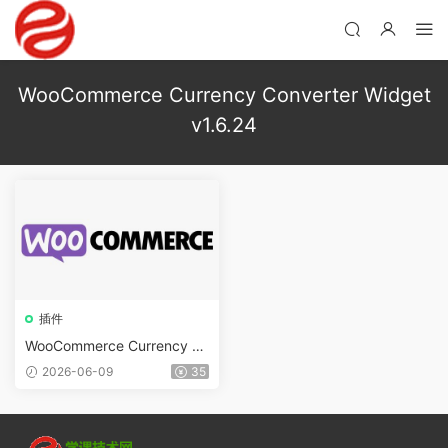
WooCommerce Currency Converter Widget
v1.6.24
插件
WooCommerce Currency C
onverter Widget v2.2.10
2026-06-09
35