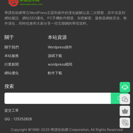
學課技術網專注WordPress主題和插件的漢化破解以及二次開發，其中涉及到
網站建設、網站SEO優化、PC手機軟件開發、加密解密、服務器網絡安全、軟
件漢化，同時也會和大家分享一些互聯網的學習資料。
關于
本站資源
關于我們
Wordpress插件
本站服務
源碼下載
行業新聞
wordpress模闆
網站優化
軟件下載
搜索
提交工單
QQ：125252828
Copyright ©1996-2025 學課技術網 Corporation, All Rights Reserved